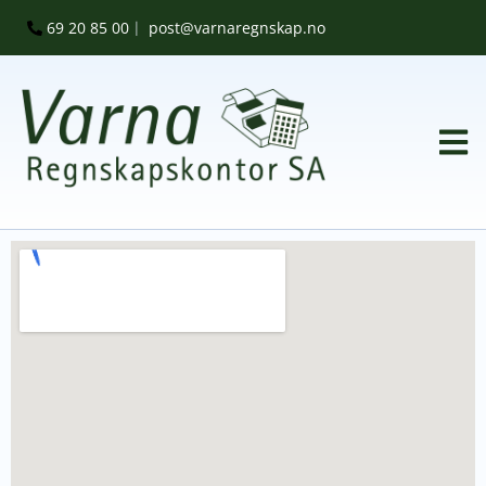
69 20 85 00
post@varnaregnskap.no